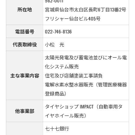
982-0011
所在地
宮城県仙台市太白区長町6丁目13番2号
フリシャー仙台ビル405号
電話番号
022-746-8136
代表取締役
小松 光
太陽光発電及び蓄電池並びにオール電
化システム販売
主な事業内容
住宅及び店舗塗装工事請負
電解水素水整水器販売（管理医療機器
登録商品）
タイヤショップ IMPACT（自動車用
タ
他事業部
イヤホイール販売）
七十七銀行