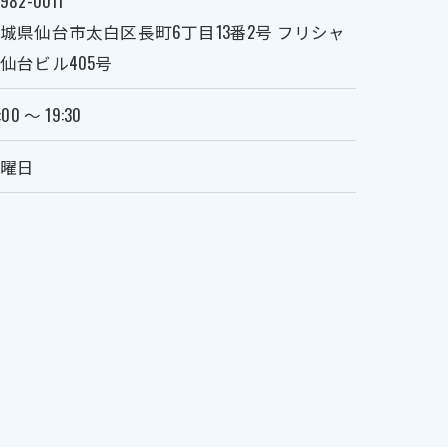
982-0011
城県仙台市太白区長町6丁目13番2号 フリシャ
仙台ビル405号
:00 ～ 19:30
火曜日