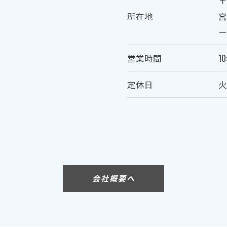
〒
所在地
宮
ー
営業時間
10
定休日
会社概要へ