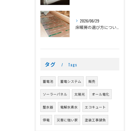
2026/06/29
床暖房の選び方について
タグ
Tags
蓄電池
蓄電システム
販売
ソーラーパネル
太陽光
オール電化
整水器
電解水素水
エコキュート
停電
災害に強い家
塗装工事請負