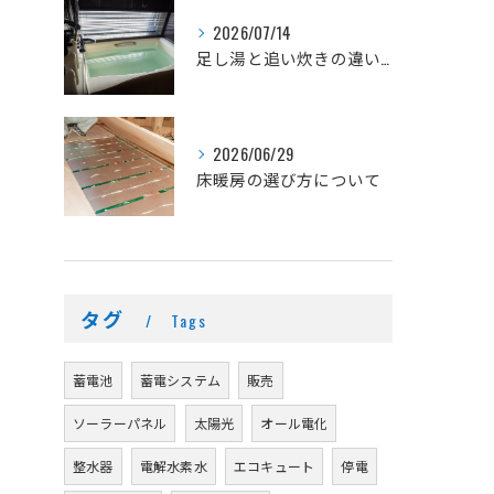
2026/07/14
足し湯と追い炊きの違いとは？
2026/06/29
床暖房の選び方について
タグ
Tags
蓄電池
蓄電システム
販売
ソーラーパネル
太陽光
オール電化
整水器
電解水素水
エコキュート
停電