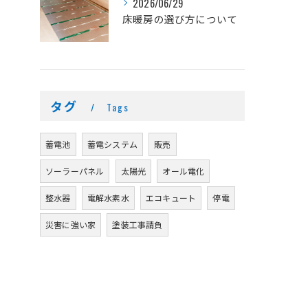
2026/06/29
床暖房の選び方について
タグ
Tags
蓄電池
蓄電システム
販売
ソーラーパネル
太陽光
オール電化
整水器
電解水素水
エコキュート
停電
災害に強い家
塗装工事請負